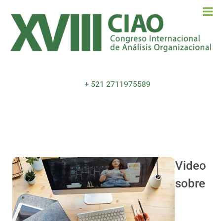
+ 521 2711975589
Video
sobre