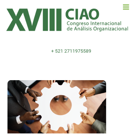
+ 521 2711975589