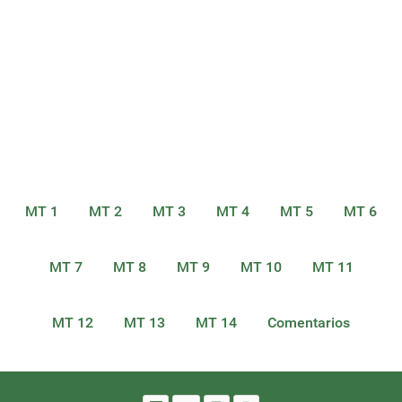
MT 1
MT 2
MT 3
MT 4
MT 5
MT 6
MT 7
MT 8
MT 9
MT 10
MT 11
MT 12
MT 13
MT 14
Comentarios